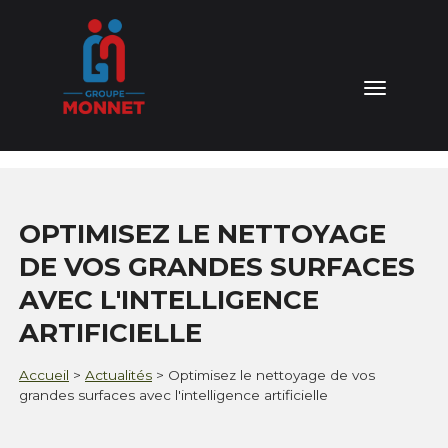
04 76 64 15 81
Toggl
naviga
NOTRE GROUPE
NOS VALEURS
OPTIMISEZ LE NETTOYAGE
NOS DOMAINES D'EXPERTISES
DE VOS GRANDES SURFACES
AVEC L'INTELLIGENCE
NOS SERVICES
ARTIFICIELLE
ACTUALITÉS
Accueil
>
Actualités
>
Optimisez le nettoyage de vos
grandes surfaces avec l'intelligence artificielle
CONTACT