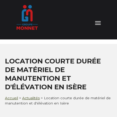
04 76 64 15 81
Toggl
naviga
NOTRE GROUPE
NOS VALEURS
LOCATION COURTE DURÉE
NOS DOMAINES D'EXPERTISES
DE MATÉRIEL DE
MANUTENTION ET
NOS SERVICES
D'ÉLÉVATION EN ISÈRE
ACTUALITÉS
Accueil
>
Actualités
>
Location courte durée de matériel de
manutention et d'élévation en Isère
CONTACT