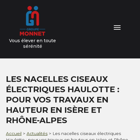
04 76 64 15 81
Toggl
naviga
Vous élever en toute
sérénité
NOTRE GROUPE
LES NACELLES CISEAUX
NOS VALEURS
ÉLECTRIQUES HAULOTTE :
NOS DOMAINES D'EXPERTISES
POUR VOS TRAVAUX EN
HAUTEUR EN ISÈRE ET
NOS SERVICES
RHÔNE-ALPES
ACTUALITÉS
Accueil
>
Actualités
>
Les nacelles ciseaux électriques
CONTACT
Haulotte : pour vos travaux en hauteur en Isère et Rhône-