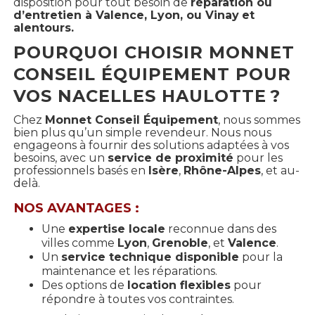
disposition pour tout besoin de
réparation ou
d’entretien à Valence, Lyon, ou Vinay
et
alentours.
POURQUOI CHOISIR MONNET
CONSEIL ÉQUIPEMENT POUR
VOS NACELLES HAULOTTE ?
Chez
Monnet Conseil Équipement
, nous sommes
bien plus qu’un simple revendeur. Nous nous
engageons à fournir des solutions adaptées à vos
besoins, avec un
service de proximité
pour les
professionnels basés en
Isère
,
Rhône-Alpes
, et au-
delà.
NOS AVANTAGES :
Une
expertise locale
reconnue dans des
villes comme
Lyon
,
Grenoble
, et
Valence
.
Un
service technique disponible
pour la
maintenance et les réparations.
Des options de
location flexibles
pour
répondre à toutes vos contraintes.