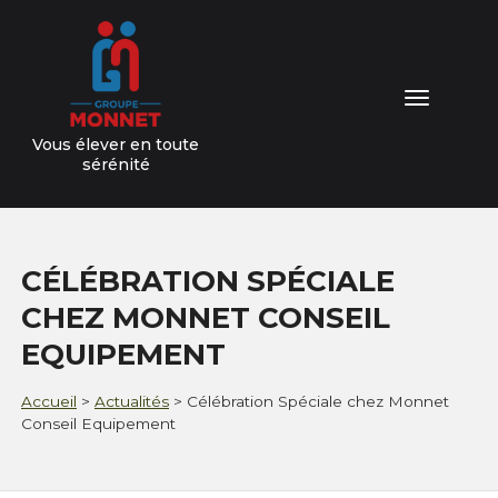
04 76 64 15 81
Toggl
naviga
Vous élever en toute
sérénité
NOTRE GROUPE
CÉLÉBRATION SPÉCIALE
NOS VALEURS
CHEZ MONNET CONSEIL
NOS DOMAINES D'EXPERTISES
EQUIPEMENT
NOS SERVICES
Accueil
>
Actualités
>
Célébration Spéciale chez Monnet
Conseil Equipement
ACTUALITÉS
CONTACT